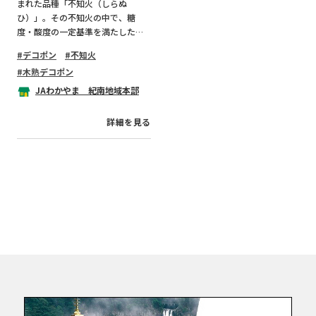
まれた品種「不知火（しらぬ
ひ）」。その不知火の中で、糖
度・酸度の一定基準を満たしたも
のが名乗ることができるのが「デ
デコポン
不知火
コポン(R)」です。 樹上でじっくり
木熟デコポン
熟成させた和歌山県紀南産の「木
熟デコポン(R)」を是非ご賞味くだ
JAわかやま 紀南地域本部
さい。
詳細を見る