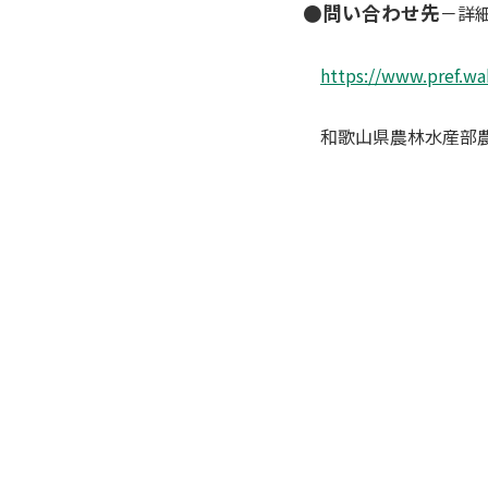
●問い合わせ先
－詳
https://www.pref.wa
和歌山県農林水産部農林水