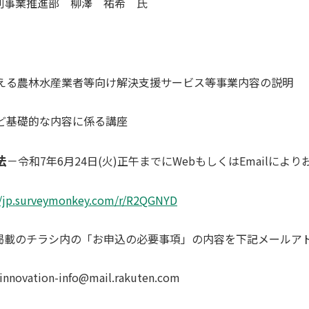
業推進部 柳澤 祐希 氏
る農林水産業者等向け解決支援サービス等事業内容の説明
基礎的な内容に係る講座
法
－令和7年6月24日(火)正午までにWebもしくはEmailによ
//jp.surveymonkey.com/r/R2QGNYD
P掲載のチラシ内の「お申込の必要事項」の内容を下記メールア
n-info@mail.rakuten.com