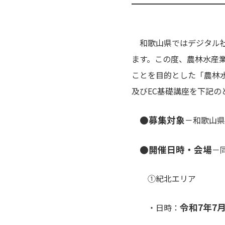
和歌山県ではデジタル社
ます。この度、農林水産
ことを目的とした「農林
及びEC基礎講座を下記
●募集対象
－和歌山県
●開催日時・会場
－
①紀北エリア
令和7年7月
・日時：