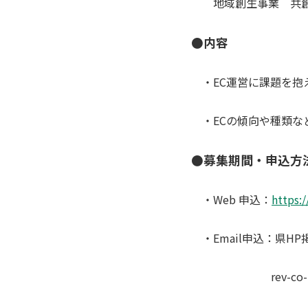
地域創生事業 共創事
●内容
・EC運営に課題を抱え
・ECの傾向や種類など
●募集期間・申込方
・Web 申込：
https:
・Email申込：県H
rev-co-innovatio