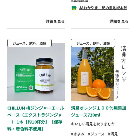
JAわかやま 紀の里地域本部
詳細を見る
詳細を見る
ジュース、飲料、酒類
ジュース、飲料、酒類
CHILLUM 梅ジンジャーエール
清見オレンジ１００％無添加
ベース（エクストラジンジャ
ジュース720ml
ー） 1本【約10杯分】【保存
おいしい清見を絞りました
料・着色料不使用】
きよみ
ジュース
清見