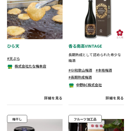
ひら天
香る南高VINTAGE
長期熟成として認められた希少な
天ぷら
梅酒
株式会社たな梅本店
GI和歌山梅酒
本格梅酒
長期熟成梅酒
中野BC株式会社
詳細を見る
詳細を見る
梅干し
フルーツ加工品