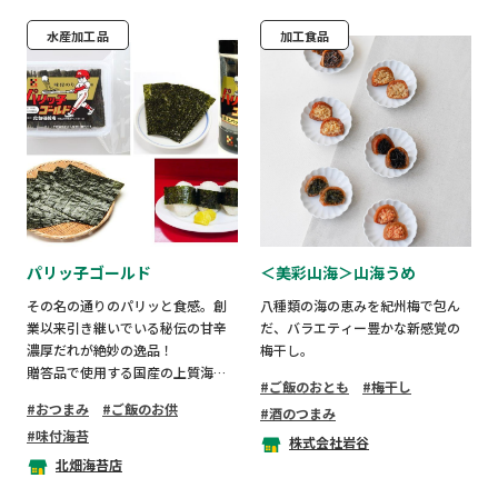
水産加工品
加工食品
パリッ子ゴールド
＜美彩山海＞山海うめ
その名の通りのパリッと食感。創
八種類の海の恵みを紀州梅で包ん
業以来引き継いでいる秘伝の甘辛
だ、バラエティー豊かな新感覚の
濃厚だれが絶妙の逸品！
梅干し。
贈答品で使用する国産の上質海苔
ご飯のおとも
梅干し
を使用しているので口どけ・香
おつまみ
ご飯のお供
酒のつまみ
り・風味がたまらない。
味付海苔
一度食べたらもうやめられないパ
株式会社岩谷
リッ子のプレミアム版です。
北畑海苔店