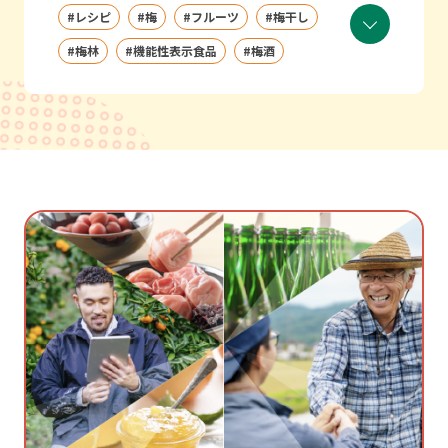
レシピ
梅
フルーツ
梅干し
梅林
機能性表示食品
梅酒
食材
みかん
栗
郷土料理
万博
βクリプトキサンチン
和歌山むき
鏡餅餅
ゆら早生
ヘスペリジン
ホット梅酒
お正月
柿
串柿
あんぽ柿
橙
日本酒
お酒
菊みかん
栗拾い
ジビエ
新生姜
桃
みつばち
はちみつ
白干し梅
八朔
ハッサク
茶がゆ
シカ肉
イノシシ肉
正月の飲み物
白干梅
梅干