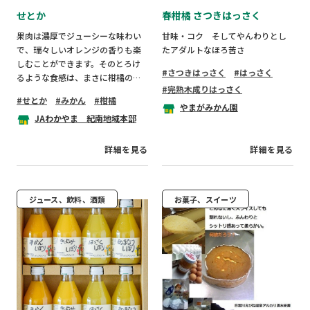
せとか
春柑橘 さつきはっさく
果肉は濃厚でジューシーな味わい
甘味・コク そしてやんわりとし
で、瑞々しいオレンジの香りも楽
たアダルトなほろ苦さ
しむことができます。そのとろけ
さつきはっさく
はっさく
るような食感は、まさに柑橘の
完熟木成りはっさく
「大トロ」。
せとか
みかん
柑橘
やまがみかん園
JAわかやま 紀南地域本部
詳細を見る
詳細を見る
ジュース、飲料、酒類
お菓子、スイーツ