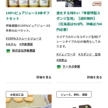
100%ピュアジュース8本ギフ
進化する味わい『幸屋特製ス
トセット
ポンジ生地』【送料無料】
（北海道は918円、沖縄は704
伊藤農園の100%ピュアジュース8
円必要）
本飲み比べセット。
カステラみたいなスポンジ生地(プ
100%ストレートジュース
レーンタイプのみ)の販売もしてお
みかん
伊藤農園
ります。
株式会社伊藤農園
ジェノワーズ
スポンジ 生地
和歌山
ケーキの幸屋
詳細を見る
詳細を見る
水産加工品
ジュース、飲料、酒類