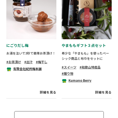
にごりだし梅
やまももギフト３点セット
お湯を注いで3秒で簡単お茶漬け！
希少な「やまもも」を使ったベー
シック商品と布巾をセットに
お茶漬け
出汁
梅干し
スイーツ
和歌山特産品
有限会社紀州梅本舗
贈り物
Kumano Berry
詳細を見る
詳細を見る