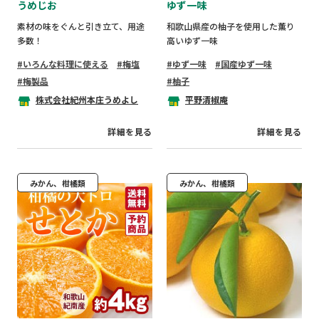
うめじお
ゆず一味
素材の味をぐんと引き立て、用途
和歌山県産の柚子を使用した薫り
多数！
高いゆず一味
いろんな料理に使える
梅塩
ゆず一味
国産ゆず一味
梅製品
柚子
株式会社紀州本庄うめよし
平野清椒庵
詳細を見る
詳細を見る
みかん、柑橘類
みかん、柑橘類