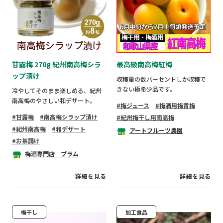
甘露梅 270g 紀州南高梅シラ
最高級南高梅紅梅
ップ漬け
収穫量の数パーセントしか収穫で
きない極希少品です。
冷やしてそのまま楽しめる、紀州
南高梅のやさしい和デザート。
梅ジュース
梅酒用梅青梅
甘露梅
南高梅シラップ漬け
紀州梅干し用南高梅
紀州南高梅
和デザート
アートフルーツ農園
お茶請け
梅酒専門店 プラム
詳細を見る
詳細を見る
梅干し
加工食品