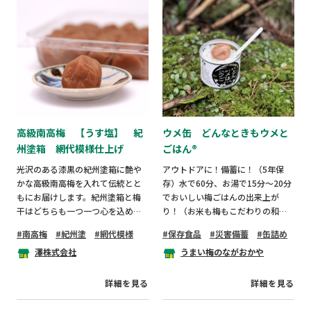
高級南高梅 【うす塩】 紀
ウメ缶 どんなときもウメと
州塗箱 網代模様仕上げ
ごはん®︎
光沢のある漆黒の紀州塗箱に艶や
アウトドアに！備蓄に！（5年保
かな高級南高梅を入れて伝統とと
存）水で60分、お湯で15分〜20分
もにお届けします。紀州塗箱と梅
でおいしい梅ごはんの出来上が
干はどちらも一つ一つ心を込めて
り！（お米も梅もこだわりの和歌
手作りしております。
山県産）
南高梅
紀州塗
網代模様
保存食品
災害備蓄
缶詰め
澤株式会社
うまい梅のながおかや
詳細を見る
詳細を見る