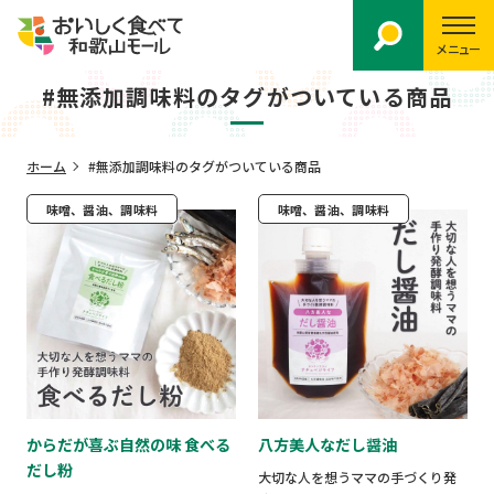
メニュー
#無添加調味料のタグがついている商品
ホーム
#無添加調味料のタグがついている商品
味噌、醤油、調味料
味噌、醤油、調味料
からだが喜ぶ自然の味 食べる
八方美人なだし醤油
だし粉
大切な人を想うママの手づくり発