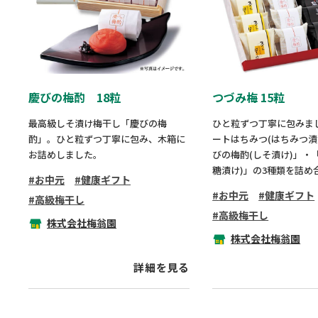
慶びの梅酌 18粒
つづみ梅 15粒
最高級しそ漬け梅干し「慶びの梅
ひと粒ずつ丁寧に包みま
酌」。ひと粒ずつ丁寧に包み、木箱に
ートはちみつ(はちみつ漬
お詰めしました。
びの梅酌(しそ漬け)」・
糖漬け)」の3種類を詰め
お中元
健康ギフト
お中元
健康ギフト
高級梅干し
高級梅干し
株式会社梅翁園
株式会社梅翁園
詳細を見る