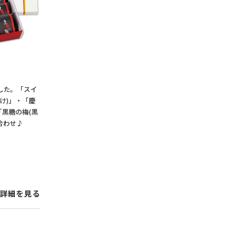
した。「スイ
け)」・「慶
「黒糖の梅(黒
合わせ♪
詳細を見る