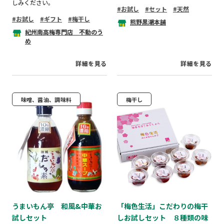
しみください。
お試し
セット
天然
お試し
ギフト
梅干し
熊野黒潮本舗
紀州南高梅専門店 不動のう
め
詳細を見る
詳細を見る
味噌、醤油、調味料
梅干し
うまいもん亭 和風&中華お
「梅色生活」こだわりの梅干
試しセット
しお試しセット ８種類の味