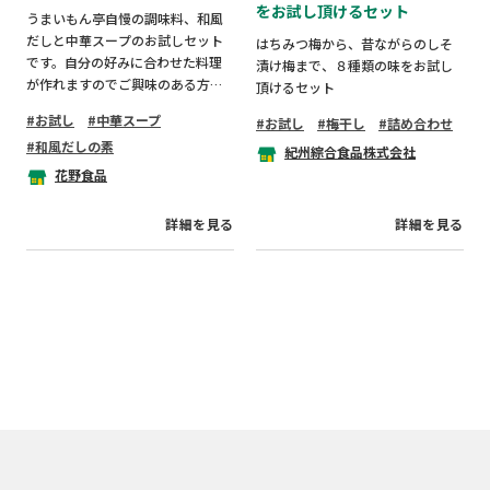
をお試し頂けるセット
うまいもん亭自慢の調味料、和風
だしと中華スープのお試しセット
はちみつ梅から、昔ながらのしそ
です。自分の好みに合わせた料理
漬け梅まで、８種類の味をお試し
が作れますのでご興味のある方は
頂けるセット
是非お試しください。
お試し
中華スープ
お試し
梅干し
詰め合わせ
和風だしの素
紀州綜合食品株式会社
花野食品
詳細を見る
詳細を見る