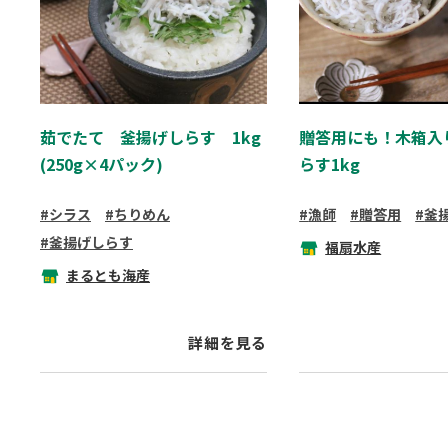
茹でたて 釜揚げしらす 1kg
贈答用にも！木箱入
(250g×4パック)
らす1kg
シラス
ちりめん
漁師
贈答用
釜
釜揚げしらす
福扇水産
まるとも海産
詳細を見る