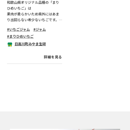
和歌山県オリジナル品種の「まり
ひめいちご」は
果肉が柔らかいため県外にはあま
り出回らない希少ないちごです。
いちごジャム
ジャム
日高川町産のその「まりひめいち
まりひめいちご
ご」だけを使い、
同じく日高川町のライムとはちみ
日高川町みやま生研
つを加えて爽やかな甘さに仕上げ
ています。
詳細を見る
糖度は45％前後。発色の良さと粒
感も大好評です。
令和4年度プレミア和歌山推奨品認
定品。