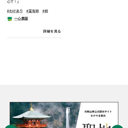
心で！』
わけあり
富有柿
柿
一心農園
詳細を見る