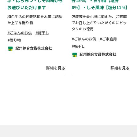
ぶ・はちみつ・しそ風味から
分15%】・白小梅【塩分
お選びいただけます
8%】・しそ風味【塩分11%】
梅色生活の代表銘柄を木箱に詰め
包装等を最小限に抑えた、ご家庭
た上品な贈り物
でお召し上がりいただくのにピッ
タリのお徳用
ごはんのお供
梅干し
ごはんのお供
ご家庭用
贈り物
梅干し
紀州綜合食品株式会社
紀州綜合食品株式会社
詳細を見る
詳細を見る