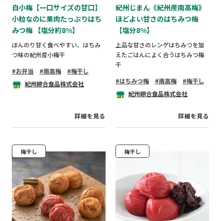
白小梅【一口サイズの甘口】
紀州じまん《紀州産南高梅》
小粒なのに果肉たっぷりはち
ほどよい甘さのはちみつ梅
みつ梅 【塩分約8%】
【塩分8%】
ほんのり甘く食べやすい、はちみ
上品な甘さのレンゲはちみつを加
つ味の紀州産小梅干
えたごはんによく合うはちみつ梅
干
お弁当
南高梅
梅干し
はちみつ梅
南高梅
梅干し
紀州綜合食品株式会社
紀州綜合食品株式会社
詳細を見る
詳細を見る
梅干し
梅干し