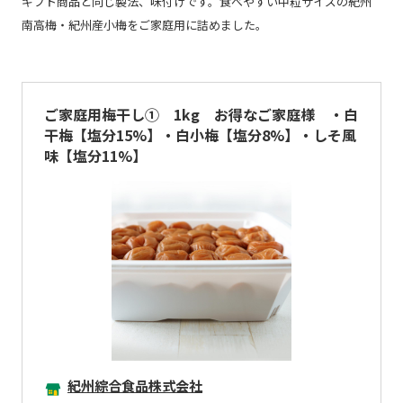
ギフト商品と同じ製法、味付けです。食べやすい中粒サイズの紀州
南高梅・紀州産小梅をご家庭用に詰めました。
ご家庭用梅干し① 1kg お得なご家庭様 ・白
干梅【塩分15%】・白小梅【塩分8%】・しそ風
味【塩分11%】
紀州綜合食品株式会社