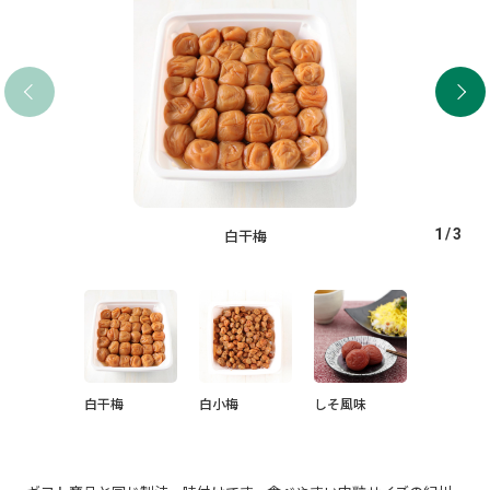
白干梅
1
/
3
白干梅
白小梅
しそ風味