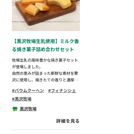
【黒沢牧場生乳使用】ミルク香
る焼き菓子詰め合わせセット
牧場生乳の風味豊かな焼き菓子セット
が登場しました。
自然の恵みが詰まった新鮮な素材を贅
沢に使用し、焼きたての香りと濃厚な
味わいをお届けします。
バウムクーヘン
フィナンシェ
贈り物やご自宅用にも最適な、素材に
黒沢牧場
こだわった至福の味わいをお楽しみく
ださい。
黒沢牧場
詳細を見る