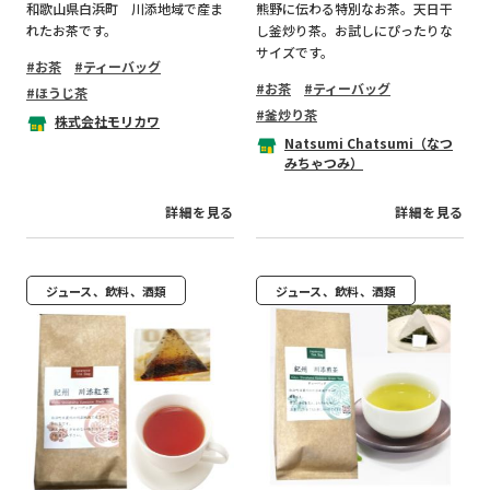
和歌山県白浜町 川添地域で産ま
熊野に伝わる特別なお茶。天日干
れたお茶です。
し釜炒り茶。お試しにぴったりな
サイズです。
お茶
ティーバッグ
お茶
ティーバッグ
ほうじ茶
釜炒り茶
株式会社モリカワ
Natsumi Chatsumi（なつ
みちゃつみ）
詳細を見る
詳細を見る
ジュース、飲料、酒類
ジュース、飲料、酒類