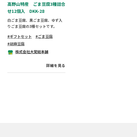
高野山特産 ごま豆腐3種詰合
せ12個入 DKK-28
白ごま豆腐、黒ごま豆腐、ゆず入
りごま豆腐の3種セットです。
ギフトセット
ごま豆腐
胡麻豆腐
株式会社大覚総本舗
詳細を見る