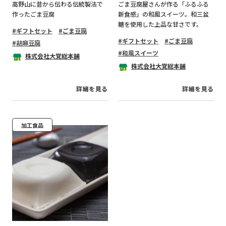
高野山に昔から伝わる伝統製法で
ごま豆腐屋さんが作る「ふるふる
作ったごま豆腐
新食感」の和風スイーツ。和三盆
糖を使用した上品な甘さです。
ギフトセット
ごま豆腐
ギフトセット
ごま豆腐
胡麻豆腐
和風スイーツ
株式会社大覚総本舗
株式会社大覚総本舗
詳細を見る
詳細を見る
加工食品