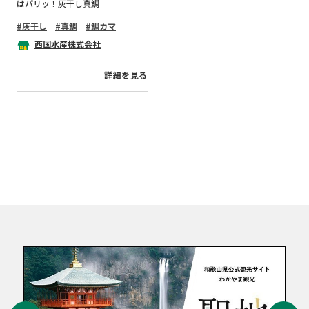
はパリッ！灰干し真鯛
灰干し
真鯛
鯛カマ
西国水産株式会社
詳細を見る