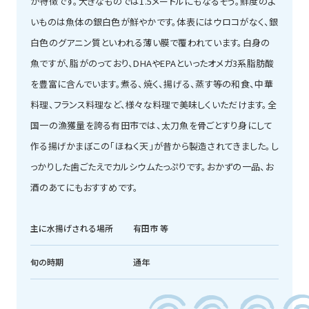
が特徴です。大きなものでは1.5メートルにもなるそう。鮮度のよ
いものは魚体の銀白色が鮮やかです。体表にはウロコがなく、銀
白色のグアニン質といわれる薄い膜で覆われています。白身の
魚ですが、脂がのっており、DHAやEPAといったオメガ3系脂肪酸
を豊富に含んでいます。煮る、焼く、揚げる、蒸す等の和食、中華
料理、フランス料理など、様々な料理で美味しくいただけます。全
国一の漁獲量を誇る有田市では、太刀魚を骨ごとすり身にして
作る揚げかまぼこの「ほねく天」が昔から製造されてきました。し
っかりした歯ごたえでカルシウムたっぷりです。おかずの一品、お
酒のあてにもおすすめです。
主に水揚げされる場所
有田市 等
旬の時期
通年