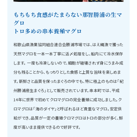
もちもち食感がたまらない那智勝浦の生マ
グロ
トロ多めの串本養殖マグロ
和歌山県漁業協同組合連合会勝浦市場では、はえ縄漁で獲った
天然マグロを一本一本丁寧に活〆処理をし、船内にて冷水保存
します。 一度も冷凍しないので、細胞が破壊されず身にうまみ成
分も残ることから、もっちりとした食感と上質な旨味を楽しめま
す。新鮮さと品質を保ったまぐろの中でも、特に極上のものは「紀
州勝浦産生まぐろ」として販売されています。串本町では、平成
14年に世界で初めてクロマグロの完全養殖に成功しました。ク
ロマグロは「海のダイヤ」と呼ばれるほど貴重なマグロ。安定供
給ができ、品質が一定の養殖クロマグロはトロの部分が多く、鮮
度が高いまま提供できるので好評です。