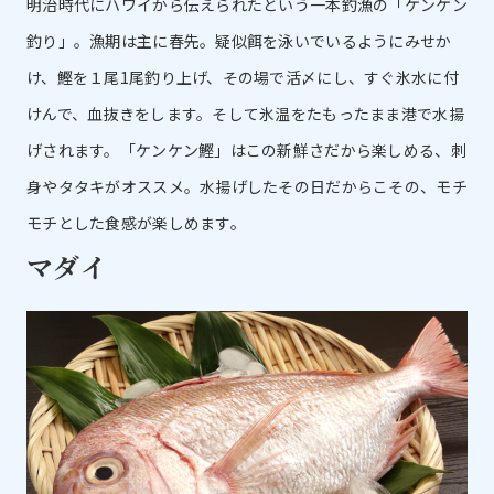
明治時代にハワイから伝えられたという一本釣漁の「ケンケン
釣り」。漁期は主に春先。疑似餌を泳いでいるようにみせか
け、鰹を１尾1尾釣り上げ、その場で活〆にし、すぐ氷水に付
けんで、血抜きをします。そして氷温をたもったまま港で水揚
げされます。「ケンケン鰹」はこの新鮮さだから楽しめる、刺
身やタタキがオススメ。水揚げしたその日だからこその、モチ
モチとした食感が楽しめます。
マダイ