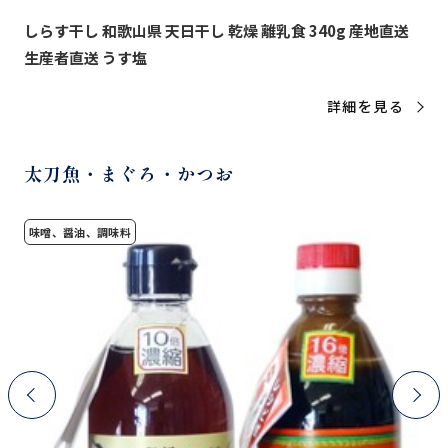
しらす干し 和歌山県 天日干し 乾燥 離乳食 340g 産地直送
生産者直送 うす塩
詳細を見る
太刀魚・まぐろ・かつお
味噌、醤油、調味料