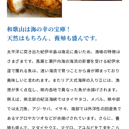
和歌山は海の幸の宝庫！
天然はもちろん、養殖も盛んです。
太平洋に突き出た紀伊半島は南北に長いため、漁場の特徴は
さまざまです。黒潮と瀬戸内海の海流の影響を受ける紀伊水
道で獲れる魚は、速い海流で育つことから身が締まっており
美味しいと言われます。またリアス式海岸の入り江には、漁
港が多く点在し、県内各地で異なった魚が水揚げされます。
例えば、県北部の紀淡海峡ではタイやタコ、メバル、県中部
では太刀魚、アジ･サバ、イサキ、南部では外洋性の回遊魚で
あるマグロやカツオなどが水揚げされています。さらに、養
殖も盛んで、マダイやクエ、マグロ、アユなどを工夫をこら