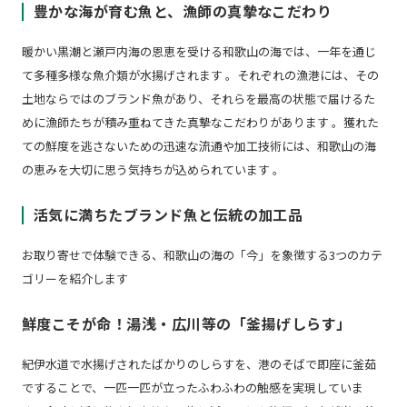
豊かな海が育む魚と、漁師の真摯なこだわり
暖かい黒潮と瀬戸内海の恩恵を受ける和歌山の海では、一年を通じ
て多種多様な魚介類が水揚げされます 。それぞれの漁港には、その
土地ならではのブランド魚があり、それらを最高の状態で届けるた
めに漁師たちが積み重ねてきた真摯なこだわりがあります 。獲れた
ての鮮度を逃さないための迅速な流通や加工技術には、和歌山の海
の恵みを大切に思う気持ちが込められています 。
活気に満ちたブランド魚と伝統の加工品
お取り寄せで体験できる、和歌山の海の「今」を象徴する3つのカテ
ゴリーを紹介します
鮮度こそが命！湯浅・広川等の「釜揚げしらす」
紀伊水道で水揚げされたばかりのしらすを、港のそばで即座に釜茹
ですることで、一匹一匹が立ったふわふわの触感を実現していま