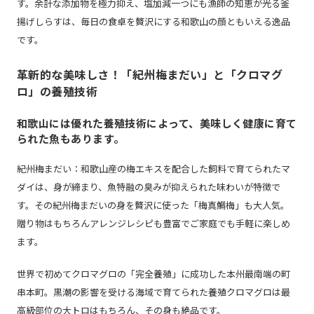
す。余計な添加物を極力抑え、塩加減一つにも漁師の知恵が光る釜
揚げしらすは、毎日の食卓を贅沢にする和歌山の顔ともいえる逸品
です。
革新的な美味しさ！「紀州梅まだい」と「クロマグ
ロ」の養殖技術
和歌山には優れた養殖技術によって、美味しく健康に育て
られた魚もあります。
紀州梅まだい：和歌山産の梅エキスを配合した飼料で育てられたマ
ダイは、身が締まり、魚特融の臭みが抑えられた味わいが特徴で
す。その紀州梅まだいの身を贅沢に使った「梅真鯛梅」も大人気。
贈り物はもちろんアレンジレシピも豊富でご家庭でも手軽に楽しめ
ます。
世界で初めてクロマグロの「完全養殖」に成功した本州最南端の町
串本町。黒潮の影響を受ける海域で育てられた養殖クロマグロは最
高級部位の大トロはもちろん、その身も絶品です。