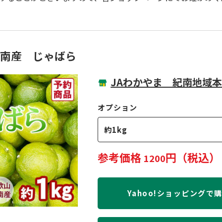
南産 じゃばら
JAわかやま 紀南地域
オプション
約1kg
参考価格
円（税込）
1200
Yahoo!ショッピングで