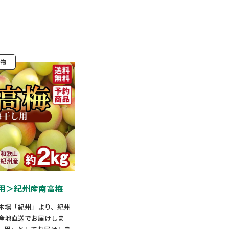
物
用＞紀州産南高梅
本場「紀州」より、紀州
産地直送でお届けしま