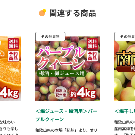
関連する商品
その他果物
その他果
＜梅ジュース・梅酒用＞パー
＜梅干し
プルクィーン
な味わい
和歌山県の
香りも楽し
産南高梅を
和歌山県の本場「紀州」より、オリ