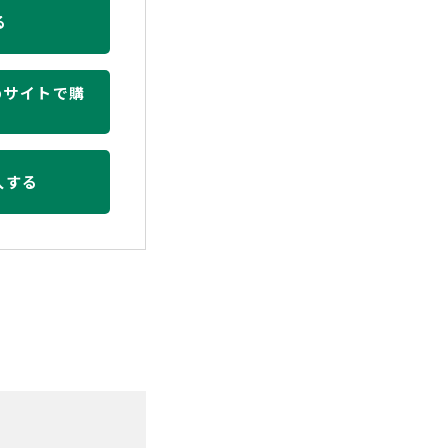
る
bサイトで購
入する