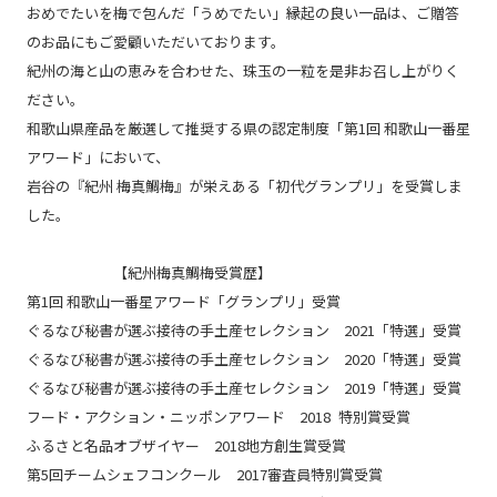
おめでたいを梅で包んだ「うめでたい」縁起の良い一品は、ご贈答
のお品にもご愛顧いただいております。
紀州の海と山の恵みを合わせた、珠玉の一粒を是非お召し上がりく
ださい。
和歌山県産品を厳選して推奨する県の認定制度「第1回 和歌山一番星
アワード」において、
岩谷の『紀州 梅真鯛梅』が栄えある「初代グランプリ」を受賞しま
した。
【紀州梅真鯛梅受賞歴】
第1回 和歌山一番星アワード「グランプリ」受賞
ぐるなび秘書が選ぶ接待の手土産セレクション 2021「特選」受賞
ぐるなび秘書が選ぶ接待の手土産セレクション 2020「特選」受賞
ぐるなび秘書が選ぶ接待の手土産セレクション 2019「特選」受賞
フード・アクション・ニッポンアワード 2018 特別賞受賞
ふるさと名品オブザイヤー 2018地方創生賞受賞
第5回チームシェフコンクール 2017審査員特別賞受賞