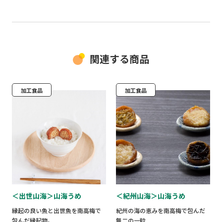
関連する商品
加工食品
加工食品
＜出世山海＞山海うめ
＜紀州山海＞山海うめ
縁起の良い魚と出世魚を南高梅で
紀州の海の恵みを南高梅で包んだ
包んだ縁起物。
無二の一粒