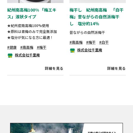
紀州南高梅100% 「梅エキ
梅干し 紀州南高梅 「白干
ス」液状タイプ
梅」昔ながらの自然派梅干
し 塩分約14％
★紀州産南高梅100%使用
★原料は青梅のみで完全無添加
昔ながらの自然派梅干
★塩分が気になる方に最適！
南高梅
梅干
白干
健康
南高梅
梅干
株式会社千里庵
株式会社千里庵
詳細を見る
詳細を見る