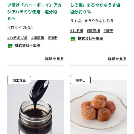
ツ漬け「ハニーボーイ」アカ
しそ梅」まろやかなうす塩
シアハチミツ使用 塩分約
塩分約９％
６％
うす塩、まろやかなしそ梅
甘口タイプNO.1
しそ梅
南高梅
梅干
ハチミツ漬
南高梅
梅干
株式会社千里庵
株式会社千里庵
詳細を見る
詳細を見る
加工食品
梅干し