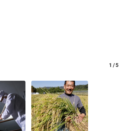
1
/
5