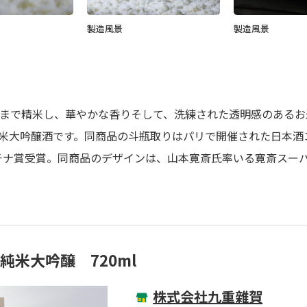
製造風景
製造風景
%まで精米し、華やかな香りそして、洗練された透明感のある
米大吟醸酒です。同商品の斗瓶取りはパリで開催された日本酒コ
でプラチナ賞受賞。同商品のデザインは、山本寛斎氏率いる寛斎スー
純米大吟醸 720ml
株式会社九重雜賀