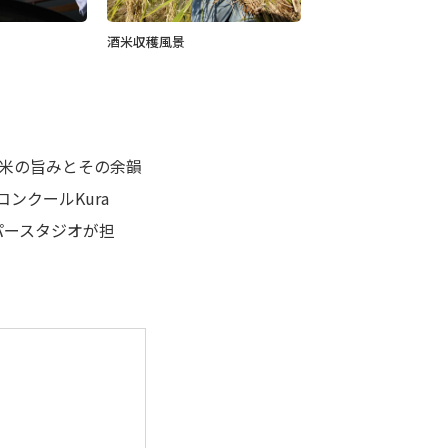
酒米収穫風景
お米の旨みとその余韻
ンクールKura
パースタジオが担