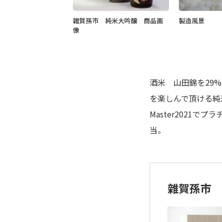
雜賀孫市 純米大吟醸 商品画
製造風景
像
酒米 山田錦を29
を楽しんで頂ける純
Master2021
当。
雜賀孫市 