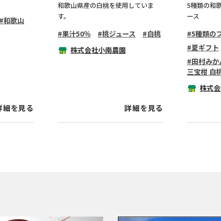
和歌山県産の白桃を使用していま
5種類の和
す。
ース
和歌山
果汁50％
桃ジュース
白桃
5種類の
夏ギフト
株式会社小南農園
田村みか
三宝柑 白
株式会
詳細を見る
詳細を見る