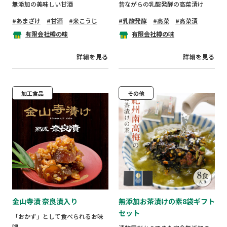
無添加の美味しい甘酒
昔ながらの乳酸発酵の高菜漬け
あまざけ
甘酒
米こうじ
乳酸発酵
高菜
高菜漬
有限会社樽の味
有限会社樽の味
詳細を見る
詳細を見る
加工食品
その他
金山寺漬 奈良漬入り
無添加お茶漬けの素8袋ギフト
セット
「おかず」として食べられるお味
噌