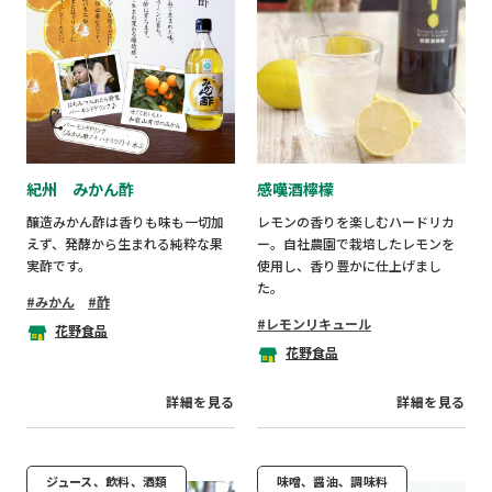
紀州 みかん酢
感嘆酒檸檬
醸造みかん酢は香りも味も一切加
レモンの香りを楽しむハードリカ
えず、発酵から生まれる純粋な果
ー。自社農園で栽培したレモンを
実酢です。
使用し、香り豊かに仕上げまし
た。
みかん
酢
レモンリキュール
花野食品
花野食品
詳細を見る
詳細を見る
ジュース、飲料、酒類
味噌、醤油、調味料