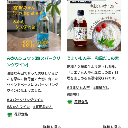
みかんシュワッ酒(スパークリ
うまいもん亭 和風だしの素
ングワイン)
昭和３２年誕生より愛される味、
「うまいもん亭和風だしの素」料
温暖な有田で育った美味しいみか
理を楽しめる高濃縮調味料です。
んを原料に酵母菌で大切に育てた
ワインをベースにスパークリング
うまいもん亭
和風だし
ワインに仕上げました。
調味料
スパークリングワイン
花野食品
みかんワイン
有田みかん
花野食品
詳細を見る
詳細を見る