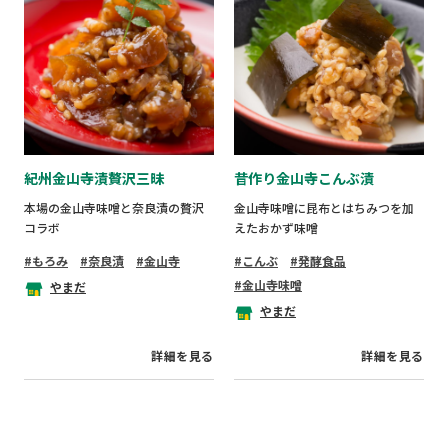
紀州金山寺漬贅沢三昧
昔作り金山寺こんぶ漬
本場の金山寺味噌と奈良漬の贅沢
金山寺味噌に昆布とはちみつを加
コラボ
えたおかず味噌
もろみ
奈良漬
金山寺
こんぶ
発酵食品
金山寺味噌
やまだ
やまだ
詳細を見る
詳細を見る