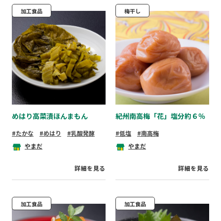
加工食品
梅干し
めはり高菜漬ほんまもん
紀州南高梅「花」塩分約６％
たかな
めはり
乳酸発酵
低塩
南高梅
やまだ
やまだ
詳細を見る
詳細を見る
加工食品
加工食品