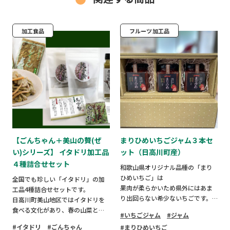
加工食品
フルーツ加工品
【ごんちゃん＋美山の贅(ぜ
まりひめいちごジャム３本セ
い)シリーズ】 イタドリ加工品
ット（日高川町産）
４種詰合せセット
和歌山県オリジナル品種の「まり
ひめいちご」は
全国でも珍しい「イタドリ」の加
果肉が柔らかいため県外にはあま
工品4種詰合せセットです。
り出回らない希少ないちごです。
日高川町美山地区ではイタドリを
食べる文化があり、春の山菜とし
いちごジャム
ジャム
日高川町産のその「まりひめいち
て親しまれています。
イタドリ
ごんちゃん
まりひめいちご
ご」だけを使い、