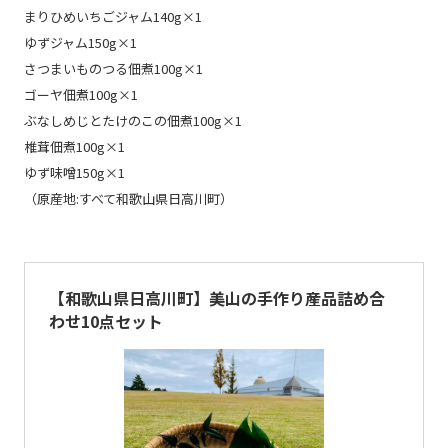
まりひめいちごジャム140g×1
ゆずジャム150g×1
さつまいものつる佃煮100g×1
ゴーヤ佃煮100g×1
ぶなしめじとたけのこの佃煮100g×1
椎茸佃煮100g×1
ゆず味噌150g×1
（原産地:すべて和歌山県日高川町）
【和歌山県日高川町】美山の手作り産品詰め合
わせ10点セット