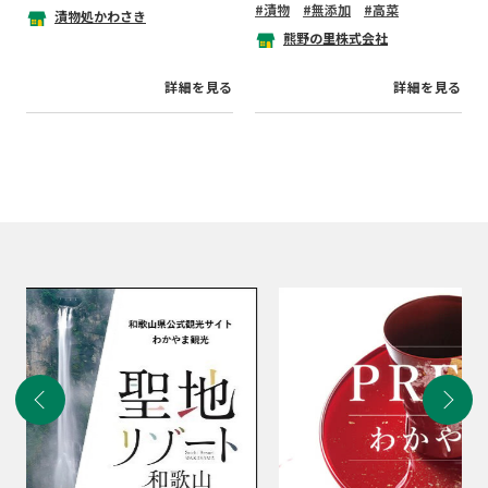
漬物
無添加
高菜
が自慢です。
漬物処かわさき
熊野の里株式会社
※4月～10月の季節限定販売です
※受注生産ですので発送が遅れる
詳細を見る
詳細を見る
場合があります