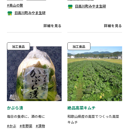
40年前に販売開始した「ごんちゃ
美山の贅
同じく日高川町のライムとはちみ
ん」は作ってもすぐ売切れる人気
日高川町みやま生研
つを加えて爽やかな甘さに仕上げ
商品で、
日高川町みやま生研
ています。
令和4年度のプレミア和歌山審査員
糖度は45％前後。発色の良さと粒
特別賞（最高賞）を受賞していま
詳細を見る
詳細を見る
感も大好評です。
す。
令和4年度プレミア和歌山推奨品認
定品。
「美山の贅」シリーズは、和歌山
県と3年かけて共同開発し生まれた
加工食品
加工食品
商品。
イタドリの中でも特にポリフェノ
ールの多い部位である若芽の先や
花など
貴重な部位を丁寧に摘み取って材
料としています。
若芽や皮・花にはポリフェノール
が赤ワインの4～10倍程度含まれて
おり、
その中でもとくに抗酸化作用が期
かぶら漬
絶品高菜キムチ
待できる「ケルセチン配糖体」も
多く含まれています。
毎日の食卓に、酒の肴に
和歌山県産の高菜でつくった高菜
また、食物繊維も豊富で、何より
キムチ
かぶ
冬野菜
漬物
若草色の美しさと爽やかな野草味